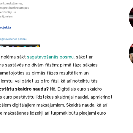
 nolēma sākt
sagatavošanās posmu
, sākot ar
s sastāvēs no divām fāzēm: pirmā fāze sāksies
Pamatojoties uz pirmās fāzes rezultātiem un
mtu, vai pāriet uz otro fāzi, kā arī noteiktu tās
aizstātu skaidro naudu?
Nē. Digitālais euro skaidro
is euro pastāvētu līdztekus skaidrajai naudai, apmierinot
ošiem digitālajiem maksājumiem. Skaidrā nauda, kā arī
kie maksāšanas līdzekļi arī turpmāk būtu pieejami euro