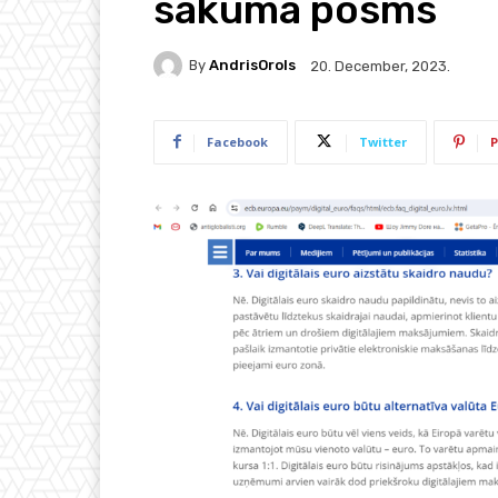
sākuma posms
By
AndrisOrols
20. December, 2023.
Facebook
Twitter
P