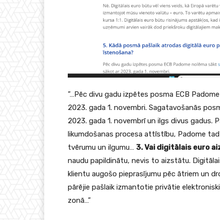
”…Pēc divu gadu izpētes posma ECB Padome
2023. gada 1. novembri. Sagatavošanās posm
2023. gada 1. novembrī un ilgs divus gadus. 
likumdošanas procesa attīstību, Padome tad le
tvērumu un ilgumu…
3. Vai digitālais euro 
naudu papildinātu, nevis to aizstātu. Digitāla
klientu augošo pieprasījumu pēc ātriem un dr
pārējie pašlaik izmantotie privātie elektronis
zonā…”