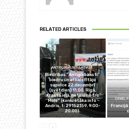
RELATED ARTICLES
ANTIGLOBĀLISTI LATVIJĀ
Biedrības ‘’Antiglobālisti’’
biedru un atbalstītāju
sapulce 22.decembrī
(svētdien) 11.00, Rīgā,
Krasta ielā, netālu no t/c
COVID, 
‘’Mols’’ (konkrētāka info –
Andris, t: 29152159, 9.00-
Francijā
20.00).
c