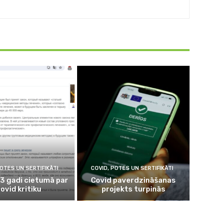
POTES UN SERTIFIKĀTI
COVID, POTES UN SERTIFIKĀTI
 3 gadi cietumā par
Covid paverdzināšanas
ovid kritiku
projekts turpinās