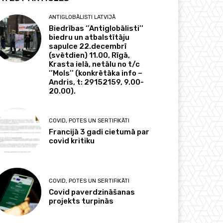
ANTIGLOBĀLISTI LATVIJĀ
Biedrības ‘’Antiglobālisti’’
biedru un atbalstītāju
sapulce 22.decembrī
(svētdien) 11.00, Rīgā,
Krasta ielā, netālu no t/c
‘’Mols’’ (konkrētāka info –
Andris, t: 29152159, 9.00-
20.00).
COVID, POTES UN SERTIFIKĀTI
Francijā 3 gadi cietumā par
covid kritiku
COVID, POTES UN SERTIFIKĀTI
Covid paverdzināšanas
projekts turpinās