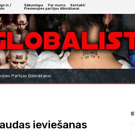
ign in /
Sākumlapa
Par mums
Kontakti
oin
Pievienojies partijas dibināšanai
nojies Partijas Dibināšanai
S
naudas ieviešanas