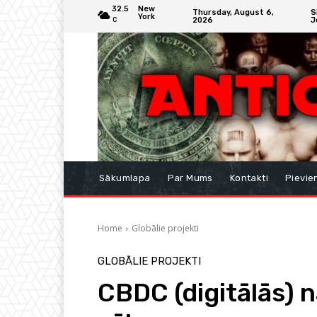
32.5
New
Thursday, August 6,
S
York
2026
J
C
Sākumlapa
Par Mums
Kontakti
Pievie
Home
Globālie projekti
GLOBĀLIE PROJEKTI
CBDC (digitālās) 