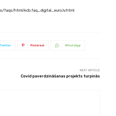
o/faqs/html/ecb.faq_digital_euro.lv.html
Twitter
Pinterest
WhatsApp
NEXT ARTICLE
Covid paverdzināšanas projekts turpinās