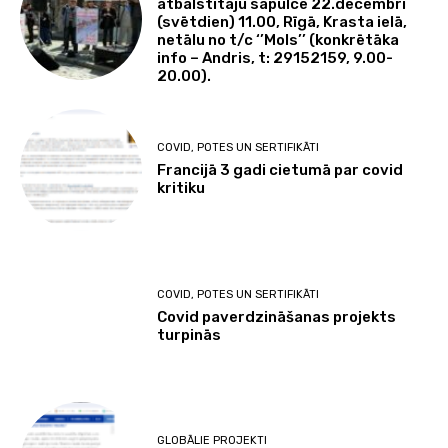
atbalstītāju sapulce 22.decembrī
(svētdien) 11.00, Rīgā, Krasta ielā,
netālu no t/c ‘’Mols’’ (konkrētāka
info – Andris, t: 29152159, 9.00-
20.00).
COVID, POTES UN SERTIFIKĀTI
Francijā 3 gadi cietumā par covid
kritiku
COVID, POTES UN SERTIFIKĀTI
Covid paverdzināšanas projekts
turpinās
GLOBĀLIE PROJEKTI