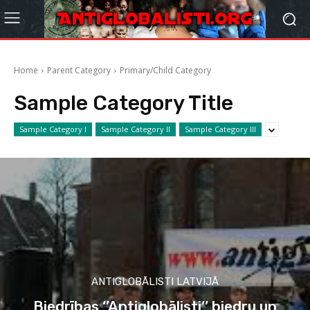
Home
Parent Category
Primary/Child Category
Sample Category Title
Sample Category I
Sample Category II
Sample Category III
ANTIGLOBĀLISTI LATVIJĀ
Biedrības ‘’Antiglobālisti’’ biedru un