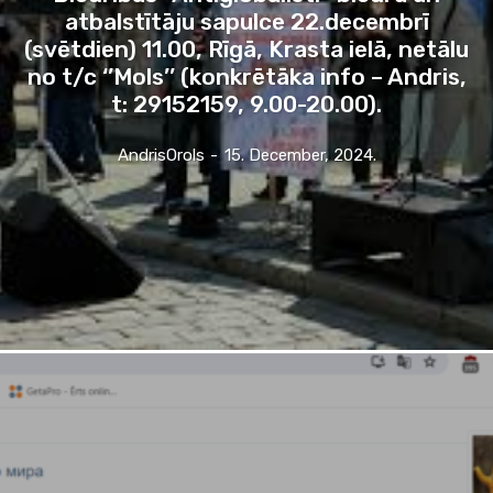
atbalstītāju sapulce 22.decembrī
(svētdien) 11.00, Rīgā, Krasta ielā, netālu
no t/c ‘’Mols’’ (konkrētāka info – Andris,
t: 29152159, 9.00-20.00).
AndrisOrols
-
15. December, 2024.