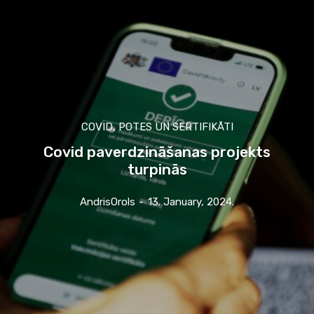
COVID, POTES UN SERTIFIKĀTI
Covid paverdzināšanas projekts
turpinās
AndrisOrols
-
13. January, 2024.