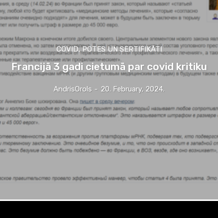
COVID, POTES UN SERTIFIKĀTI
Francijā 3 gadi cietumā par covid kritiku
AndrisOrols
-
20. February, 2024.