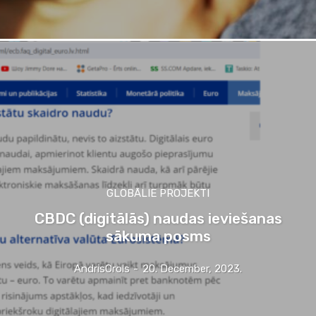
GLOBĀLIE PROJEKTI
CBDC (digitālās) naudas ieviešanas
sākuma posms
AndrisOrols
-
20. December, 2023.